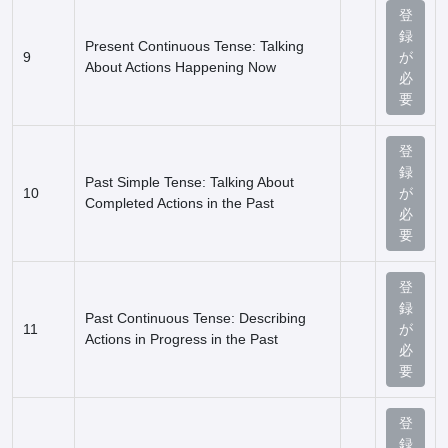
登
録
Present Continuous Tense: Talking
9
が
About Actions Happening Now
必
要
登
録
Past Simple Tense: Talking About
10
が
Completed Actions in the Past
必
要
登
録
Past Continuous Tense: Describing
11
が
Actions in Progress in the Past
必
要
登
録