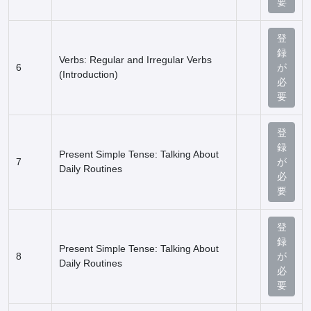
要
登
録
Verbs: Regular and Irregular Verbs
6
が
(Introduction)
必
要
登
録
Present Simple Tense: Talking About
7
が
Daily Routines
必
要
登
録
Present Simple Tense: Talking About
8
が
Daily Routines
必
要