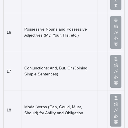
要
登
録
Possessive Nouns and Possessive
16
が
Adjectives (My, Your, His, etc.)
必
要
登
録
Conjunctions: And, But, Or (Joining
17
が
Simple Sentences)
必
要
登
録
Modal Verbs (Can, Could, Must,
18
が
Should) for Ability and Obligation
必
要