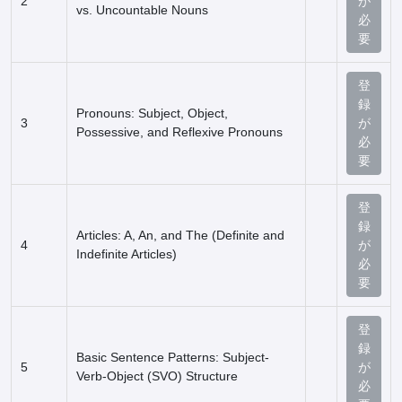
2
が
vs. Uncountable Nouns
必
要
登
録
Pronouns: Subject, Object,
3
が
Possessive, and Reflexive Pronouns
必
要
登
録
Articles: A, An, and The (Definite and
4
が
Indefinite Articles)
必
要
登
録
Basic Sentence Patterns: Subject-
5
が
Verb-Object (SVO) Structure
必