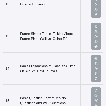
12
Review Lesson 2
が
必
要
登
録
Future Simple Tense: Talking About
13
が
Future Plans (Will vs. Going To)
必
要
登
録
Basic Prepositions of Place and Time
14
が
(In, On, At, Next To, etc.)
必
要
登
録
Basic Question Forms: Yes/No
15
が
Questions and WH- Questions
必