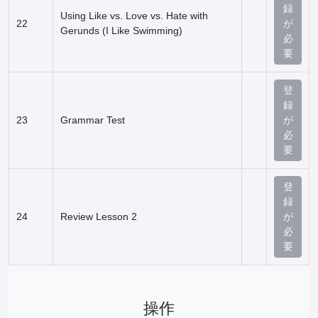
録
Using Like vs. Love vs. Hate with
22
が
Gerunds (I Like Swimming)
必
要
登
録
23
Grammar Test
が
必
要
登
録
24
Review Lesson 2
が
必
要
操作