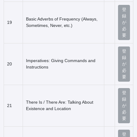
登
録
Basic Adverbs of Frequency (Always,
19
が
Sometimes, Never, etc.)
必
要
登
録
Imperatives: Giving Commands and
20
が
Instructions
必
要
登
録
There Is / There Are: Talking About
21
が
Existence and Location
必
要
登